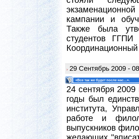
стояли следую
экзаменационной 
кампании и обуч
Также была утв
студентов ГГПИ
Координационный
29 Сентябрь 2009 - 08
«Все так же будет после нас…».
24 сентября 2009 
годы был единст
института, Управ
работе и филол
выпускников филол
желающих "вписат