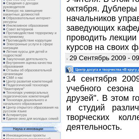
Сведения о доходах
октября. Дублеры 
руководителя
Конкурс на замещение
вакантных должностей
начальников управ
Образовательные интернет-
ресурсы
заведующих кафед
Инклюзивное образование
Совет ветеранов
Противодействие терроризму и
проводить лекции
экстремизму
Противодействие коррупции
Электронные услуги в сфере
курсов на своих ф
миграции
Летние курсы для детей и
подростков!
29 Сентябрь 2009 - 09
Закупочная деятельность
Внутренняя оценка качества
образования
Центр досуга и творчества «В кругу 
Отзывы об образовательной
организации
14 сентября 2009
СМИ о нас
Центр развития компетенций
Педагогический технопарк
учебного сезона
"Кванториум"
Технопарк универсальных
друзей". В этом г
педагогических компетенций
Технопарк дошкольного и
начального образования
и студий разли
Центр открытого образования на
русском языке
творческих кол
Аспирантура
Единое окно для молодых семей
деятельность.
Наука и инновации
Инновационные проекты