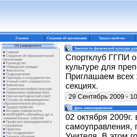
Главная
Сведения об организации
Трудоустройство
Об университете
Занятия по физической культуре дл
Главная
Спортклуб ГГПИ о
Сведения об образовательной
организации
Руководство
культуре для преп
Обращения граждан
Факультеты
Приглашаем всех 
Подразделения
Партнеры и сотрудничество
Ученый совет университета
секциях.
Библиотека
Социальная инфраструктура
Нормативно-правовая база
29 Сентябрь 2009 - 10
Научно-методический совет
Ссылки на информационно-
образовательные ресурсы
Трудоустройство
День самоуправления
История университета
КАЛЕНДАРЬ юбилейных дат и
02 октября 2009г.
знаменательных событий
Профсоюз преподавателей и
самоуправления,
сотрудников
Практика
Нас поздравляют!
Учителя. В этом г
Заочное обучение