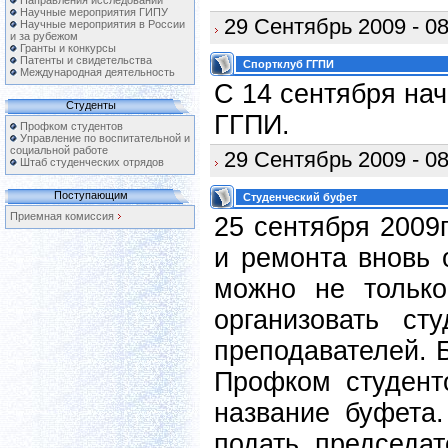
Направления исследований
Научные мероприятия ГИПУ
29 Сентябрь 2009 - 08
Научные мероприятия в России
и за рубежом
Гранты и конкурсы
Патенты и свидетельства
Спортклуб ГГПИ
Международная деятельность
С 14 сентября на
Студенты
ГГПИ.
Профком студентов
Управление по воспитательной и
социальной работе
29 Сентябрь 2009 - 08
Штаб студенческих отрядов
Поступающим
Студенческий буфет
Приемная комиссия
25 сентября 2009
и ремонта вновь 
можно не только
организовать ст
преподавателей. 
Профком студент
название буфета
подать председа