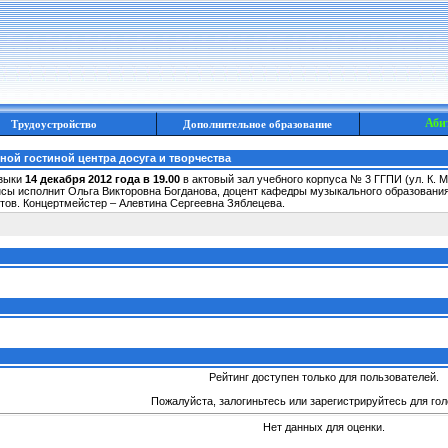
Аби
Трудоустройство
Дополнительное образование
ой гостиной центра досуга и творчества
узыки
14 декабря 2012 года в 19.00
в актовый зал учебного корпуса № 3 ГГПИ (ул. К.
сы исполнит Ольга Викторовна Богданова, доцент кафедры музыкального образования
тов. Концертмейстер – Алевтина Сергеевна Зяблецева.
Рейтинг доступен только для пользователей.
Пожалуйста, залогиньтесь или зарегистрируйтесь для гол
Нет данных для оценки.