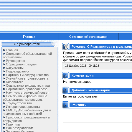
Главная
Сведения об организации
Об университете
Романсы С.Рахманинова в музыкальн
Главная
Приглашаем всех любителей и ценителей м
Сведения об образовательной
юбилею со дня рождения композитора. Роман
организации
дипломант всероссийских конкурсов вокалис
Руководство
Обращения граждан
12 Декабрь 2012 - 09:11:28
Факультеты
Подразделения
Партнеры и сотрудничество
Комментарии
Ученый совет университета
Нет комментариев.
Библиотека
Социальная инфраструктура
Нормативно-правовая база
Добавить комментарий
Научно-методический совет
Ссылки на информационно-
Вы не авторизированы
образовательные ресурсы
Трудоустройство
Рейтинги
История университета
КАЛЕНДАРЬ юбилейных дат и
знаменательных событий
Профсоюз преподавателей и
сотрудников
Практика
Нас поздравляют!
Заочное обучение