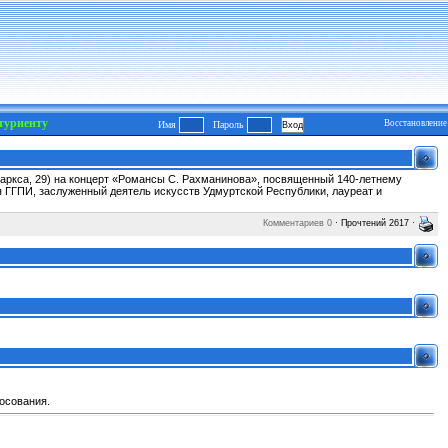
туриенту
Восстановление
Имя
Пароль
 Маркса, 29) на концерт «Романсы С. Рахманинова», посвященный 140-летнему
 ГГПИ, заслуженный деятель искусств Удмуртской Республики, лауреат и
Комментариев 0
· Прочтений 2617 ·
осования.