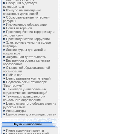
Сведения о доходах
руководителя
Конкурс на замещение
вакантных должностей
Образовательные интернет-
ресурсы
Инклюзивное образование
Совет ветеранов
Противодействие терроризму и
экстремизму
Противодействие коррупции
Электронные услуги в сфере
миграции
Летние курсы для детей и
подростков!
Закупочная деятельность
Внутренняя оценка качества
образования
Отзывы об образовательной
организации
СМИ о нас
Центр развития компетенций
Педагогический технопарк
"Кванториум"
Технопарк универсальных
педагогических компетенций
Технопарк дошкольного и
начального образования
Центр открытого образования на
русском языке
Аспирантура
Единое окно для молодых семей
Наука и инновации
Инновационные проекты